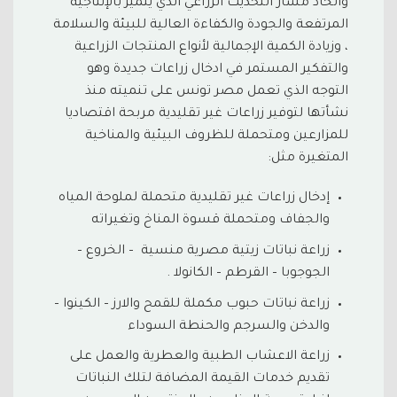
واتخاذ مسار التحديث الزراعي الذي يتميز بالإنتاجية
المرتفعة والجودة والكفاءة العالية للبيئة والسلامة
، وزيادة الكمية الإجمالية لأنواع المنتجات الزراعية
والتفكير المستمر في ادخال زراعات جديدة وهو
التوجه الذي تعمل مصر تونس على تنميته منذ
نشأتها لتوفير زراعات غير تقليدية مربحة اقتصاديا
للمزارعين ومتحملة للظروف البيئية والمناخية
المتغيرة مثل:
إدخال زراعات غير تقليدية متحملة لملوحة المياه
والجفاف ومتحملة قسوة المناخ وتغيراته
زراعة نباتات زيتية مصرية منسية – الخروع –
الجوجوبا – القرطم – الكانولا .
زراعة نباتات حبوب مكملة للقمح والارز – الكينوا –
والدخن والسرجم والحنطة السوداء
زراعة الاعشاب الطبية والعطرية والعمل على
تقديم خدمات القيمة المضافة لتلك النباتات