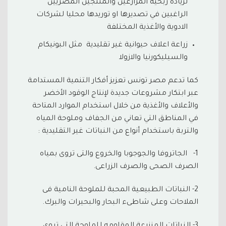
لزيادة ربحية المزارعين والمنتجين المصريين
الراغبين في تصديرها او توريدها محليا لشركات
الادوية والأغذية المختلفة
زراعة اعلاف حيوانية غير تقليدية مثل البونيكام
والسيليكورنيا والازولا
كما تدعم مصر تونس تعزيز أفكار التنمية المستدامة
عبر ابتكار مشروعات جديدة لإنتاج الوقود الأخضر
والأعلاف والأغذية من خلال استخدام الموارد المتاحة
في المناطق التي تعاني من الجفاف وملوحة المياه
والتربة باستخدام أنواع من النباتات غير التقليدية :
1- الجاتروفا والجوجوبا والخروع والتى تروى بمياه
الصرف الصحى والصرف الزراعى.
2- النباتات الطبيعية المحبة للملوحة النامية فى
الملاحات وعلى شاطىء البحار والبحيرات والبرك.
3- النباتات المنزرعة المقاومه للملوحة التى تروى