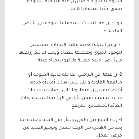
الملوحة لإنتاج محاصيل زراعية متحملة للملوحة
تحقق عائدا اقتصاديا هاما.
فوائد زراعة النباتات المتحملة الملوحة في الأراضي
القاحلة :-
1- توفير المياه العذبة فهذه النباتات تستعمل
للوقود الحيوى وبعضها للغذاء ويجب الا تتم زراعتها
فى أراضى جيدة خصبة ولا تروى بمياه عذبة.
2- زراعتها في الأراضي القاحلة عالية الملوحة أو
مرتفعة القلوية والتي ليس هناك أمل أو جدوى
أقتصادية من زراعتها وبالتالى إضافة مساحات
جديدة تحسب ضمن الأراضي الزراعية المنتجة وذات
العائد الأقتصادي المرتفع.
3- ربط المزارعين بالقرى وبالأراضي المستصلحة بما
يحد من الهجرة من الريف للمدن وتوفير العديد من
فرص العمل.